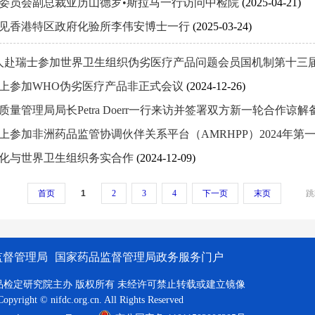
委员会副总裁亚历山德罗•斯拉马一行访问中检院
(2025-04-21)
见香港特区政府化验所李伟安博士一行
(2025-03-24)
人赴瑞士参加世界卫生组织伪劣医疗产品问题会员国机制第十三
上参加WHO伪劣医疗产品非正式会议
(2024-12-26)
质量管理局局长Petra Doerr一行来访并签署双方新一轮合作谅
上参加非洲药品监管协调伙伴关系平台（AMRHPP）2024年第
化与世界卫生组织务实合作
(2024-12-09)
首页
1
2
3
4
下一页
末页
跳
监督管理局
国家药品监督管理局政务服务门户
品检定研究院主办 版权所有 未经许可禁止转载或建立镜像
Copyright © nifdc.org.cn. All Rights Reserved