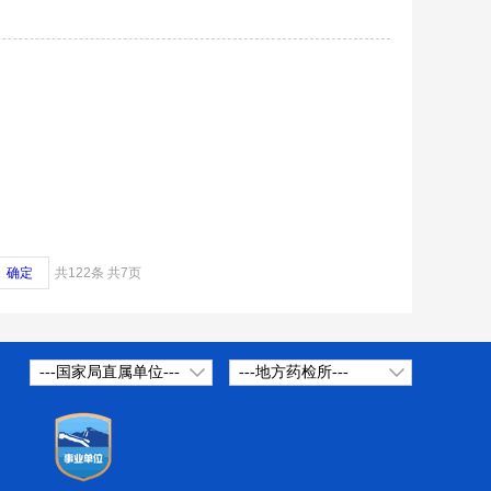
确定
共122条
共7页
---国家局直属单位---
---地方药检所---