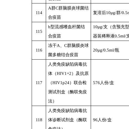
A
群C群脑膜炎球菌结
114
复溶后10μg/群/0.5
合疫苗
b
型流感嗜血杆菌结
10
μg/支（含预充
115
合疫苗
器装稀释液0.5ml/
冻干A、C群脑膜炎球
116
20
μg/0.5ml/瓶
菌多糖结合疫苗
人类免疫缺陷病毒抗
体（HIV1+2）及抗原
117
（HIV1p24）联合检
576
人份/盒
测试剂盒（酶联免疫
法）
人类免疫缺陷病毒抗
118
体诊断试剂盒（酶联
96
人份/盒