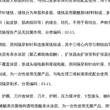
现较大创面的闭合。与伤口皮肤牵张闭合系统配套使用，用于辅助
带针缝线，缝线分为单股和多股。缝线采用聚酰胺6材料制成，
织（如皮肤、肌肉组织等）的缝合、结扎。不用于骨结合。声称
验报告产品无抗菌作用。分类编码：02-13。
鞘组、房间隔穿刺针和连接尾线组成，其中三维心内导引鞘组由
表层有亲水涂层（聚乙烯吡咯烷酮）。扩张器由扩张管和扩张器
不覆盖涂层，形成头端电极和尾端电极。房间隔穿刺针由针座、
制成。为一次性使用无菌产品。与电生理三维标测系统配合使用
穿刺术。分类编码：03-13。
、护圈、刀片收纳管、刀片、护鞘、压力缓冲管、Y型接头、侧
丙烯酸类共聚物和透明质酸亲水涂层。为一次性使用无菌产品。用