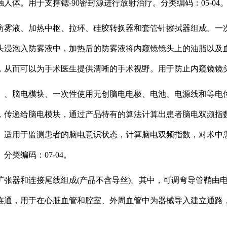
体。用于支撑锶-90密封源进行放射治疗。分类编码：05-04
防雾液、加热中枢、拉环、硅胶转换器和套管针擦拭器组成。一
头浸泡入防雾液中，加热后的防雾液将内窥镜镜头上的油脂以及
从而可以为手术医生提供清晰的手术视野。用于防止内窥镜镜头起
）、脑电模块、一次性使用无创脑电电极、电池、电源线和等电
，传递给脑电模块，通过产品特有的算法计算出患者脑电双频指
。适用于监测患者的脑电意识状态，计算脑电双频指数，对术中
类编码：07-04。
扩张器和连接尾线组成(产品不含导丝)。其中，可调弯导管鞘由
连通，用于在心脏血管和腔室、外周血管中为器械导入建立通路