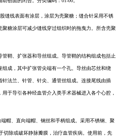
创面的闭合。分类编码：01-00。
多股缝线表面有涂层，涂层为壳聚糖；缝合针采用不锈
壳聚糖涂层可减少缝线穿过组织时的拖曳力。所含壳聚
导管鞘、扩张器和导丝组成。导管鞘的结构组成包括止
座组成，其中扩张管尖端有一个孔。导丝由芯丝和绕
指针法兰、针管、针尖、通管丝组成。连接尾线由插
，用于导引各种经血管介入类手术器械进入各个心腔，
向端帽、直向端帽、钢丝和手柄组成。采用不锈钢、聚
于切除或破坏静脉瓣膜，治疗血管疾病。使用前，先