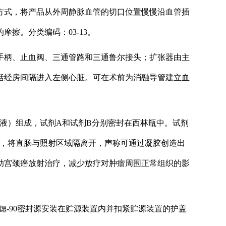
方式，将产品从外周静脉血管的切口位置慢慢沿血管插
擦。分类编码：03-13。
手柄、止血阀、三通管路和三通鲁尔接头；扩张器由主
括经房间隔进入左侧心脏。可在术前为消融导管建立血
液）组成，试剂A和试剂B分别密封在西林瓶中。试剂
间，将直肠与照射区域隔离开，声称可通过凝胶创造出
助宫颈癌放射治疗，减少放疗对肿瘤周围正常组织的影
锶-90密封源安装在贮源装置内并扣紧贮源装置的护盖