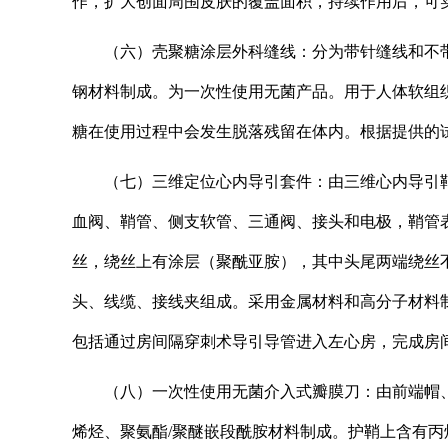
作，扩大创面周围皮肤的覆盖面积，持续作用后，可实
（六）壳聚糖涂层外科缝线：分为带针缝线和不
钢材料制成。为一次性使用无菌产品。用于人体软组
糖在使用过程中会发生脱落残留在体内。根据提供的试
（七）三维定位心内导引套件：由三维心内导引
血阀、鞘管、侧支软管、三通阀、接头和电极，鞘管
丝，绕丝上有涂层（聚酰亚胺），其中头尾两端绕丝
头、线缆、接线夹组成。采用金属材料和高分子材料
包括通过房间隔穿刺术导引导管进入左心房，完成房间隔
（八）一次性使用无菌介入式瓣膜刀：由前端帽
烯烃、聚氨酯/聚醚嵌段酰胺材料制成。护鞘上含有