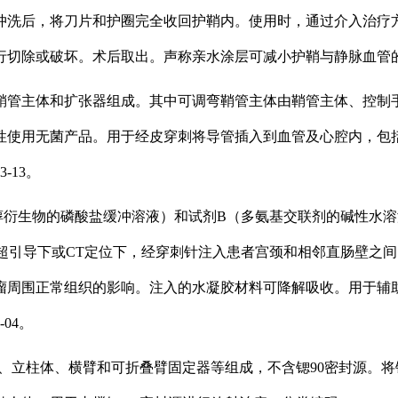
冲洗后，将刀片和护圈完全收回护鞘内。使用时，通过介入治疗
切除或破坏。术后取出。声称亲水涂层可减小护鞘与静脉血管的摩
鞘管主体和扩张器组成。其中可调弯鞘管主体由鞘管主体、控制
性使用无菌产品。用于经皮穿刺将导管插入到血管及心腔内，包
-13。
醇衍生物的磷酸盐缓冲溶液）和试剂B（多氨基交联剂的碱性水溶
B超引导下或CT定位下，经穿刺针注入患者宫颈和相邻直肠壁之
瘤周围正常组织的影响。注入的水凝胶材料可降解吸收。用于辅
04。
座、立柱体、横臂和可折叠臂固定器等组成，不含锶90密封源。将