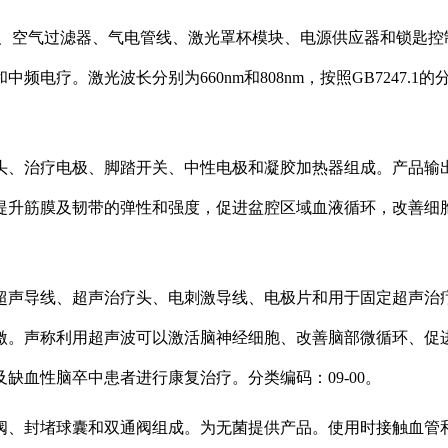
器、空气过滤器、气电管线、激光罩杯模块、电源供应器和锁匙控
电疗。激光波长分别为660nm和808nm，按照GB7247.
头、治疗电极、脚踏开关、中性电极和凝胶加热器组成。产品输
提升筋膜及韧带的弹性和强度，促进盆腔区域血液循环，改善细
超声导线、超声治疗头、电刺激导线、电极片和用于固定超声治
激。声称利用超声波可以激活脑神经细胞、改善脑部微循环、促
缺血性脑卒中患者进行康复治疗。分类编码：09-00。
阀、封堵球囊和双通阀组成。为无菌提供产品。使用时接触血管