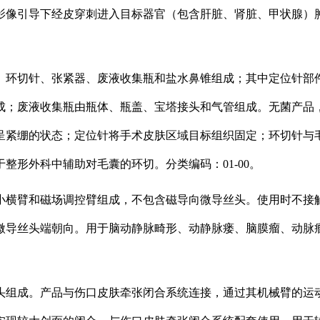
影像引导下经皮穿刺进入目标器官（包含肝脏、肾脏、甲状腺）
、环切针、张紧器、废液收集瓶和盐水鼻锥组成；其中定位针部
成；废液收集瓶由瓶体、瓶盖、宝塔接头和气管组成。无菌产品
呈紧绷的状态；定位针将手术皮肤区域目标组织固定；环切针与
整形外科中辅助对毛囊的环切。分类编码：01-00。
小横臂和磁场调控臂组成，不包含磁导向微导丝头。使用时不接
微导丝头端朝向。用于脑动静脉畸形、动静脉瘘、脑膜瘤、动脉
头组成。产品与伤口皮肤牵张闭合系统连接，通过其机械臂的运