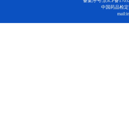
备案序号:京ICP备17052
中国药品检
mail:i