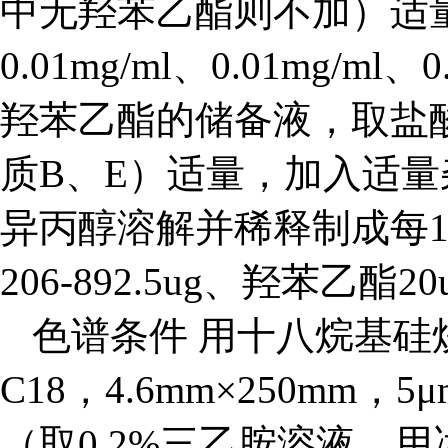
中无羟苯乙酯则不加）适
0.01mg/ml、0.01mg/
羟苯乙酯的储备液，取盐
质B、E）适量，加入适量杂
异丙醇溶解并稀释制成每1m
206-892.5ug、羟苯
色谱条件 用十八烷基硅烷键合
C18，
4.6mm×250mm
，5
（取0.2%三乙胺溶液，用冰