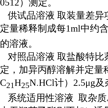
0512）测定。
供试品溶液 取装量差
定量稀释制成每1ml中约
的溶液。
对照品溶液 取盐酸特比
定，加异丙醇溶解并定量稀
C
H
N
HCl计）2.5μg
21
25
·
系统适用性溶液 取杂质A