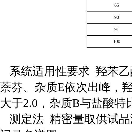
65
90
91
100
系统适用性要求 羟苯乙酯
萘芬、杂质E依次出峰，羟
大于2.0，杂质B与盐酸特
测定法 精密量取供试