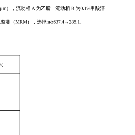
8μm），流动相 A 为乙腈，流动相 B 为0.1%甲酸溶
监测（MRM），选择
m/z637.4→285.1、
%）