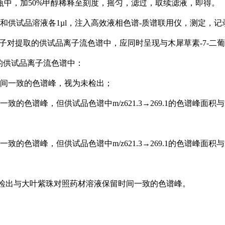
容量瓶中，加50%甲醇稀释至刻度，摇匀，滤过，取续滤液，即得。
和供试品溶液各1µl，注入高效液相色谱-质谱联用仪，测定，记
4→351.1离子对提取的供试品离子流色谱中，应同时呈现与
木犀草素-7-
子对提取的供试品离子流色谱中：
间一致的色谱峰，视为未检出；
一致的色谱峰，但供试品色谱中
m/z621.3→269.1的色谱峰面
一致的色谱峰，但供试品色谱中
m/z621.3→269.1的色谱峰面积
检出与大叶紫珠对照药材
溶液保留时间一致的色谱峰。