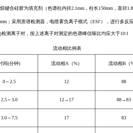
烷键合硅胶为填充剂（色谱柱内径2.1
mm
，柱长150mm，直径1.
-
l/min；采用质谱检测器，电喷雾负离子模式（ESI
），进行多反应
21.3→445.1为检测离子对，按上述离子对测定的色谱峰信噪比均应大于10:1
流动相比例表
时间(分钟)
流动相A（%）
流动相B（
0
～2.5
12
88
2.5
～3.0
12
→17
88
→83
3.0
～7.5
17
83