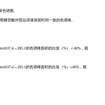
录色谱图。
二葡萄糖苷酸对照品溶液保留时间一致的色谱峰。
积与m/z637.4→285.1的色谱峰面积的比值（%）＜40%，视
与m/z637.4→285.1的色谱峰面积的比值（%）≥40%，视