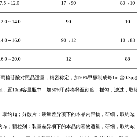
7.5
～12.0
17
→90
83
→10
12.0
～14.0
90
10
14.0
～16.0
90
→12
10
→88
16.0
～20.0
12
88
葡萄糖苷酸对照品适量，精密称定，加50%甲醇制成每1ml含0.3
ml，置10ml容量瓶中，加50%甲醇稀释至刻度，摇匀，滤过，
，取约1g；分散片：装量差异项下的本品内容物，研细，取约2
2g；颗粒剂：装量差异项下的本品内容物适量，研细，取约4g，