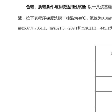
色谱、质谱条件与系统适用性试验
以十八烷基硅
液，按下表程序梯度洗脱；
柱温为40℃，流速为0.3m
m/z637.4→351.1、m/z621.3→269.1和m/z6