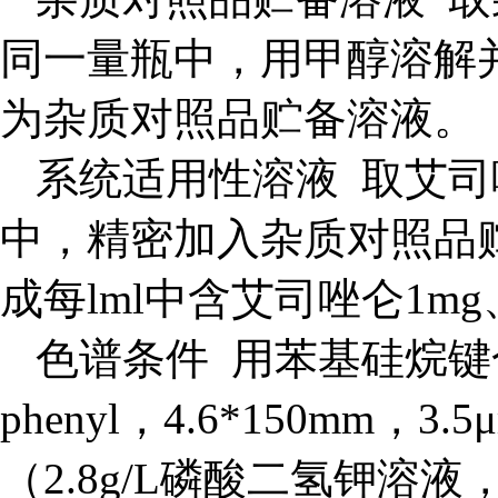
同一量瓶中，用甲醇溶解并定
为杂质对照品贮备溶液。
系统适用性溶液 取艾司唑
中，精密加入杂质对照品
成每lml中含艾司唑仑1m
色谱条件 用苯基硅烷键合硅胶为
phenyl，4.6*150m
（2.8g/L磷酸二氢钾溶液，