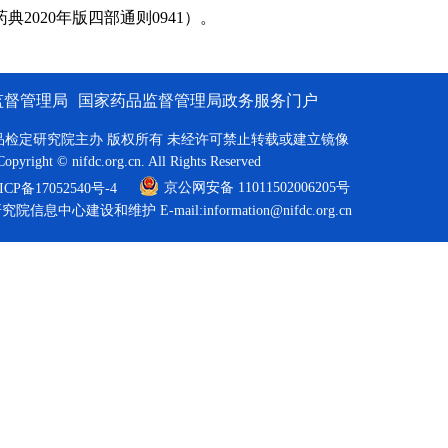
020年版四部通则0941）。
监督管理局
国家药品监督管理局政务服务门户
品检定研究院主办 版权所有 未经许可禁止转载或建立镜像
Copyright © nifdc.org.cn. All Rights Reserved
京公网安备 11011502006205号
P备17052540号-4
研究院信息中心建设和维护
E-mail:information@nifdc.org.cn