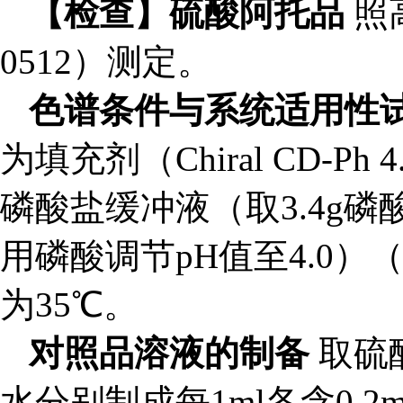
【检查】硫酸阿托品
照
0512）测定。
色谱条件与系统适用性
为填充剂（Chiral CD-P
磷酸盐缓冲液（取3.4g磷
用磷酸调节pH值至4.0）（
为35
℃
。
对照品溶液的制备
取硫
水分别制成每1ml各含0.