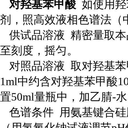
对羟基苯甲酸
如使用羟
剂，照高效液相色谱法（中国
供试品溶液 精密量取本品
至刻度，摇匀。
对照品溶液
取对羟基苯
1ml中约含对羟基苯甲酸1
置50ml量瓶中，加乙腈-
色谱条件 用氨基键合硅胶
（用氢氧化钠试液调节pH值