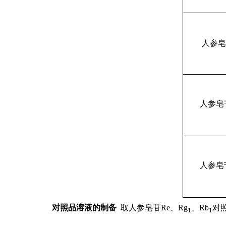
人参皂
人参皂
人参皂
对照品溶液的制备
取
人参皂苷Re、Rg
、Rb
对
1
1