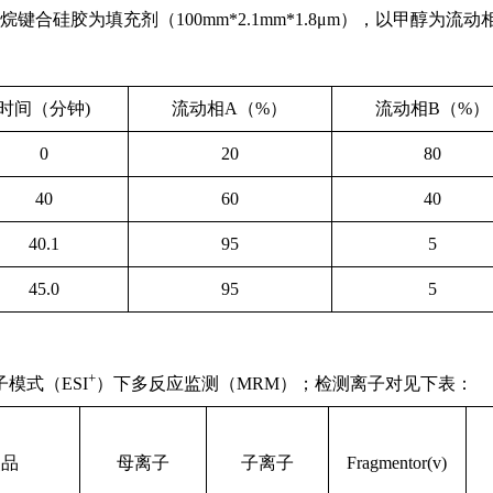
键合硅胶为填充剂（100mm*2.1mm*1.8
μm
），以甲醇为流动
时间（分钟)
流动相A（%）
流动相B（%）
0
20
80
40
60
40
40.1
95
5
45.0
95
5
+
模式（ESI
）下
多反应监测（MRM）；检测离子对见下表：
照品
母离子
子离子
Fragmentor(v)