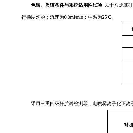
色谱、质谱条件与系统适用性试验
以十八烷基硅烷
行梯度洗脱；流速为0.3ml/min；柱温为25℃。
采用三重四级杆质谱检测器，电喷雾离子化正离子
对