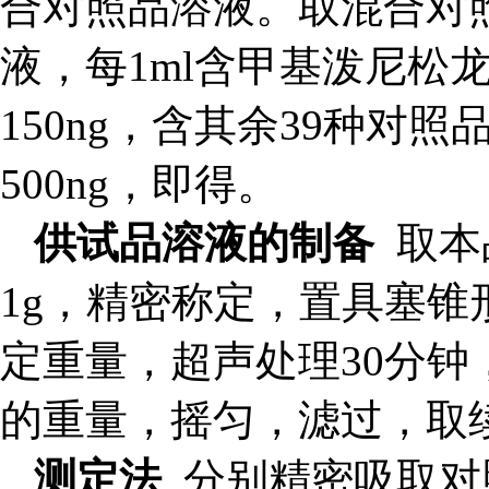
合对照品溶液。取混合对
液，每
1ml
含甲基泼尼松
150ng
，含其余
39
种对照
500ng
，即得。
供试品溶液的制备
取本
1g
，精密称定，置具塞锥
定重量，超声处理
30
分钟
的重量，摇匀，滤过，取
测定法
分别精密吸取对