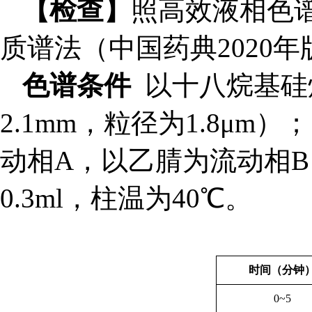
【检查】
照
高效液相色
质谱法（
中国药典
2020
年
色谱条件
以十八烷基硅
2.1mm
，粒径为
1.8μm
）；
动相
A
，以乙腈为流动相
B
0.3ml
，柱温为
40
℃。
时间（分钟
0~5