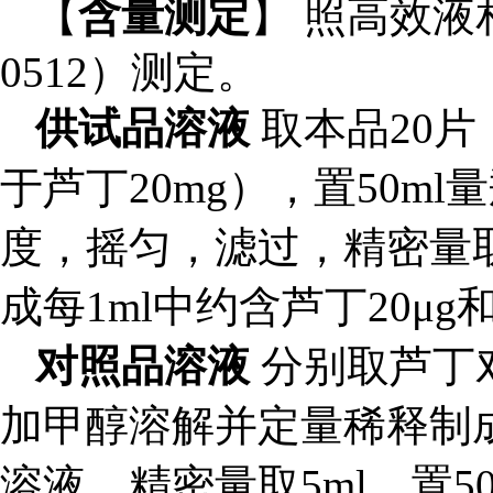
【
含量测定
】
照高效液
0512
）测定。
供试品溶液
取本品20
于芦丁20mg），置50
度，摇匀，滤过，精密量
成每1ml中约含芦丁20μg
对照品溶液
分别取芦丁
加甲醇溶解并定量稀释制成每1
溶液，精密量取5ml，置5