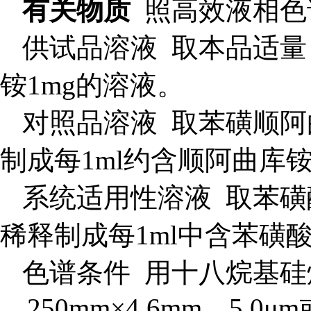
有关物质
照高效液相色
供试品溶液
取本品适量
铵1mg的溶液。
对照品溶液 取
苯磺顺阿
制成每1ml约含顺阿曲库铵0
系统适用性溶液 取苯
稀释制成每1ml中含苯磺
色谱条件 用十八烷基
，
250
mm×
4.6
mm，
5
.0