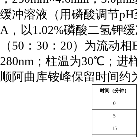
缓冲
溶液（
用磷酸调节pH至
A，以
1.02%
磷酸二氢钾缓
（50：30：20）
为流动相
2
8
0
n
m；柱温为
30
℃；
进
顺阿曲库铵峰保留时间约为
时间（分钟）
0
5
15