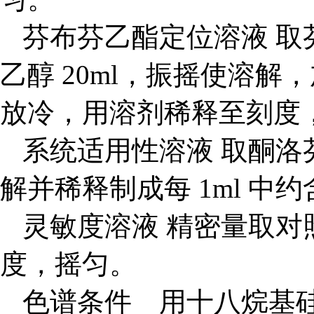
芬布芬乙酯定位溶液 取芬
乙醇 20ml，振摇使溶解
放冷，用溶剂稀释至刻度
系统适用性溶液 取酮
解并稀释制成每 1ml 中约
灵敏度溶液 精密量取对照
度，摇匀。
色谱条件 用十八烷基硅烷键