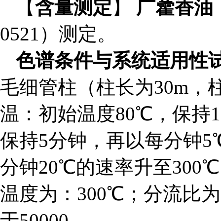
【
含量测定
】
广藿香油
0521）测定。
色谱条件与系统适用性
毛细管柱（柱长为30m，柱
温：初始温度80
℃
，保持
保持5分钟，再以每分钟5
分钟20
℃
的速率升至300
℃
温度为：300
℃
；分流比为
于50000。