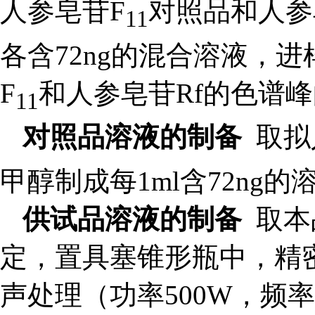
人参皂苷F
对照品和人参
11
各含72ng的混合溶液，
进样
F
和人参皂苷Rf的
色谱峰
11
对照品溶液的制备
取拟
甲醇制成每1ml含72ng
供试品溶液的制备
取本
定，置具塞锥形瓶中，精密
声处理（功率500W，频率