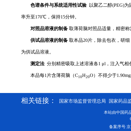
色谱条件与系统适用性试验
以
聚乙二醇(PEG)
率升至170
℃
，保持15分钟
。
对照品溶液的制备
取薄荷脑对照品适量，精密称定
供试品溶液的制备
取本品20片，除去包衣，研细，
为供试品溶液。
测定法
分别精密吸取上述溶液各1 μl，注入气
本品每1片含薄荷脑
（C
H
O）
不得少于1.90m
10
20
相关链接：
国家市场监督管理总局
国家药品
本站由中国药
备案序号:京IC