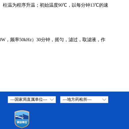
μm）柱温为程序升温；
初始温度90
℃
，以每分钟13
℃
的速
W，频率50kHz）30分钟，摇匀，滤过，取滤液，作
---国家局直属单位---
---地方药检所---