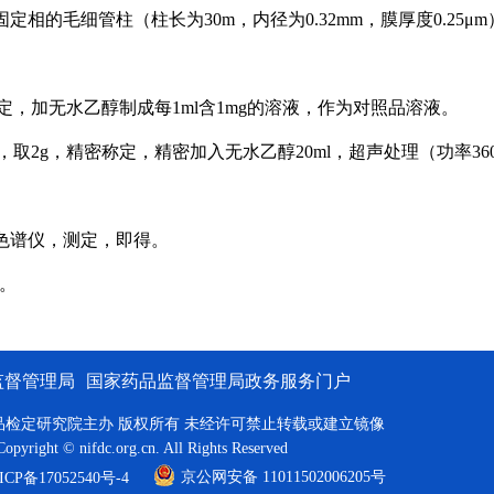
为固定相的毛细管柱
（柱长为30m，内径为0.32mm，膜厚度0.25
，加无水乙醇制成每1ml含1mg的溶液，作为对照品溶液。
取2g，精密称定，精密加入无水乙醇20ml，超声处理（功率360
相色谱仪，测定，即得。
g。
监督管理局
国家药品监督管理局政务服务门户
品检定研究院主办 版权所有 未经许可禁止转载或建立镜像
Copyright © nifdc.org.cn. All Rights Reserved
京公网安备 11011502006205号
P备17052540号-4