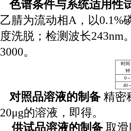
色谱条件与系统适用性
乙腈为流动相A，以
0.1%
度洗脱；检测波长243n
3000。
时间
钟
0
～
40
～
对照品溶液的制备
精密
20μg的溶液，即得。
供试品溶液的制备
取滑