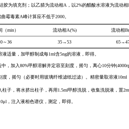
硅胶为填充剂；以乙腈为流动相
A
，以
2%
的醋酸水溶液为流动相
赭曲霉毒素
A
峰计算应不低于
2000
。
间（
min
）
流动相
A(%)
流动相
B
0
～
36
35
→
53
65
→
4
溶液适量，加甲醇制成每
1ml
含
5ng
的溶液，即得。
瓶中，加入
80%
甲醇溶解并定容至刻度，摇匀，离心
10
分钟
(4000r
刻度，摇匀（必要时用玻璃纤维滤纸过滤）。精密量取溶液
10ml
入柱子，将水挤出柱子，再用
1.5ml
甲醇洗脱，收集洗脱液，置
2m
10
μ
l
，注入液相色谱仪，测定，即得。