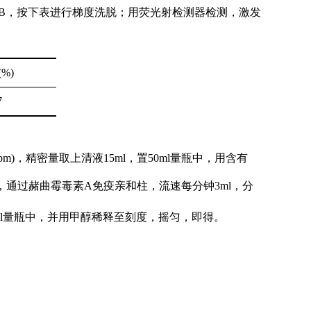
B
，按下表进行梯度洗脱；用荧光射检测器检测，激发
(%)
7
pm)
，精密量取上清液
15ml
，置
50ml
量瓶中，用含有
，通过赭曲霉毒素
A
免疫亲和柱，流速每分钟
3ml
，分
l
量瓶中，并用甲醇稀释至刻度，摇匀，即得。