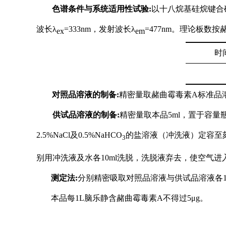
色谱条件与系统适用性试验
:
以十八烷基硅烷键合
波长λ
=333nm
，发射波长λ
=477nm
。理论板数按
ex
em
时
对照品溶液的制备:
精密量取赭曲霉毒素
A
标准品
供试品溶液的制备:
精密量取本品
5ml
，置于容量
2.5%NaCl
及
0.5%NaHCO
的盐溶液（冲洗液）定容至
3
别用冲洗液及水各
10ml
洗脱，洗脱液弃去，使空气进
测定法:
分别精密吸取对照品溶液与供试品溶液各
本品每
1L
脑乐静含赭曲霉毒素
A
不得过
5
μ
g
。