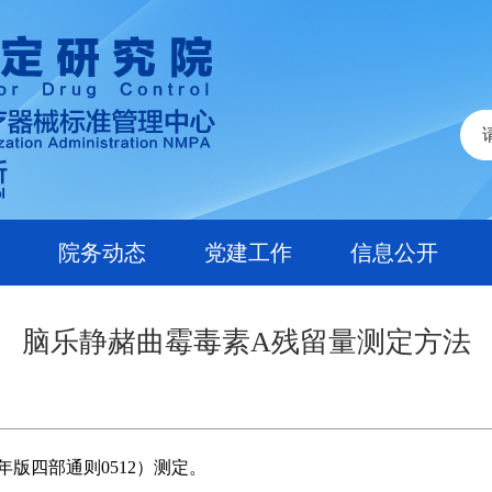
院务动态
党建工作
信息公开
脑乐静赭曲霉毒素A残留量测定方法
年版四部通则
0512
）测定。