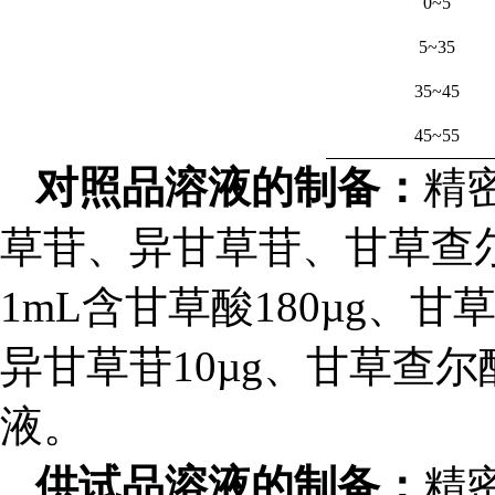
0~5
5~35
35~45
45~55
对照品溶液的制备：
精
草苷、异甘草苷、甘草查
1mL含
甘草酸
180µg
、
甘
异甘草苷
10µg
、
甘草查尔
液。
供试品溶液的制备：
精密