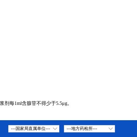
浆剂每1ml
含腺苷不得少于5.5
μg
。
---国家局直属单位---
---地方药检所---