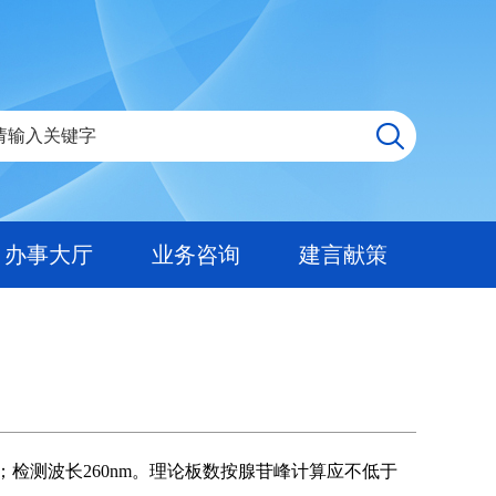
办事大厅
业务咨询
建言献策
动相；检测波长260nm。理论板数按腺苷峰计算应不低于