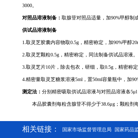
3000。
对照品溶液制备：
取腺苷对照品适量，加90%甲醇制成每
供试品溶液制备
1.
取灵芝胶囊内容物取0.5g，精密称定，加90%甲醇20
2.
取灵芝颗粒0.5g，精密称定，同法制备供试品溶液。
3.
取灵芝片10片，除去包衣，研细，取0.5g，精密
4.
精密量取灵芝糖浆溶液5ml，置50ml容量瓶中，加
测定法：
分别精密吸取
供试品溶液与对照品溶液各5μ
本品胶囊剂每粒含腺苷不得少于38.6
μg
；颗粒剂
相关链接：
国家市场监督管理总局
国家药品