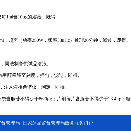
1ml含10μg的溶液，既得。
ml，超声（功率250W，频率33kHz）处理20分钟，滤过，即得。
称定，同法制备供试品溶液。
90%甲醇稀释至刻度，摇匀，滤过，即得。
l，注入液相色谱仪，测定，即得。
每袋
含腺苷不得少于86.0
μg
；片剂每片
含腺苷不得少于23.4
μg
；糖
监督管理局
国家药品监督管理局政务服务门户