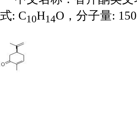
式: C
H
O，分子量: 15
10
14