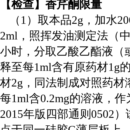
【检查】
香芹酮限量
（1）取本品2g，
加水
2
2ml，照挥发油测定法（
中
小时，分取乙酸乙酯液
（
释至每1ml含有原药材1
材
2g，同法制成对照药
每1ml含0.2mg的溶液
2015年版四部通则0502
点于同一硅胶G薄层板上，