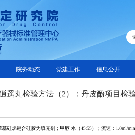
院务动态
党建工作
信息公开
逍遥丸检验方法（2）：丹皮酚项目检
基硅烷键合硅胶为填充剂；甲醇-水（45:55）；流速：1.0ml/m