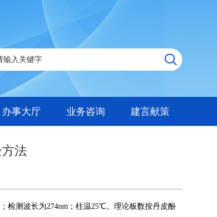
办事大厅
业务咨询
建言献策
验方法
in；检测波长为274nm；柱温25℃。理论板数按丹皮酚