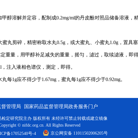
醇溶解并定容，配制成0.2mg/ml的丹皮酚对照品储备溶液，精
蜜丸剪碎，精密称取水丸0.5g，或大蜜丸、小蜜丸1.0g，置具
冷，再称定重量，用甲醇补足减失的重量，摇匀，滤过，取续滤液，即
µl，注入液相色谱仪，测定，即得。
丸每1g应不得少于1.67mg，蜜丸每1g应不得少于0.92mg。
监督管理局
国家药品监督管理局政务服务门户
品检定研究院主办 版权所有 未经许可禁止转载或建立镜像
Copyright © nifdc.org.cn. All Rights Reserved
京公网安备 11011502006205号
P备17052540号-4