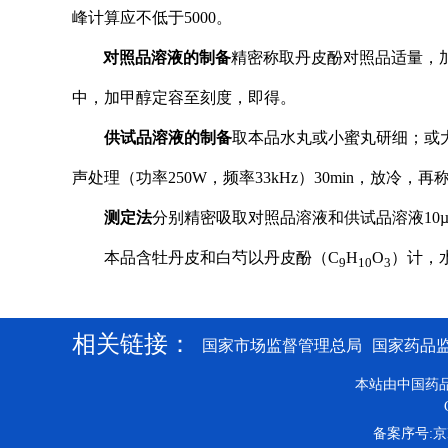
峰计算应不低于5000。
对照品溶液的制备
精密称取丹皮酚对照品适量，加甲
中，加甲醇定容至刻度，即得。
供试品溶液的制备
取本品水丸或小蜜丸研细；或大
声处理（功率250W，频率33kHz）30min，放
测定法
分别精密吸取对照品溶液和供试品溶液10
本品含牡丹皮和白芍以丹皮酚（C
H
O
）计，水
9
10
3
相关链接：
国家市场监督管理总局
国家药品
本站由中国药
备案序号:京IC