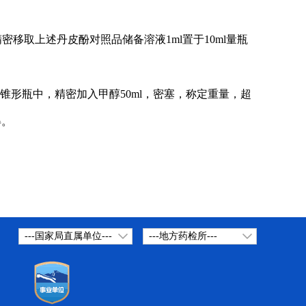
密移取上述丹皮酚对照品储备溶液1ml置于10ml量瓶
塞锥形瓶中，精密加入甲醇50ml，密塞，称定重量，超
得。
---国家局直属单位---
---地方药检所---