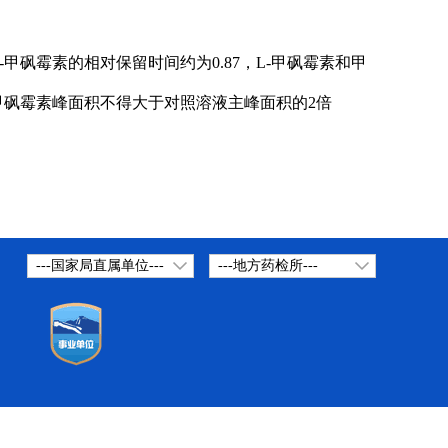
； L-甲砜霉素的相对保留时间约为0.87，L-甲砜霉素和甲
甲砜霉素峰面积不得大于对照溶液主峰面积的2倍
---国家局直属单位---
---地方药检所---