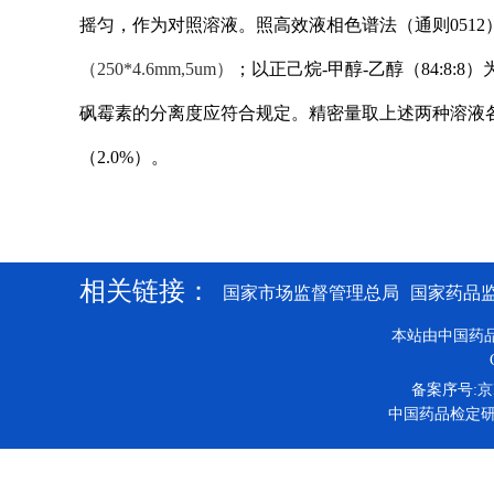
摇匀，作为对照溶液。
照
高效液相色谱法（通则051
（250*4.6mm,5um）
；以正己烷-甲醇-乙醇（84:8:8
砜霉素的分离度应符合规定。精密量取上述两种溶液各
（2.0%）。
相关链接：
国家市场监督管理总局
国家药品
本站由中国药
备案序号:京IC
中国药品检定