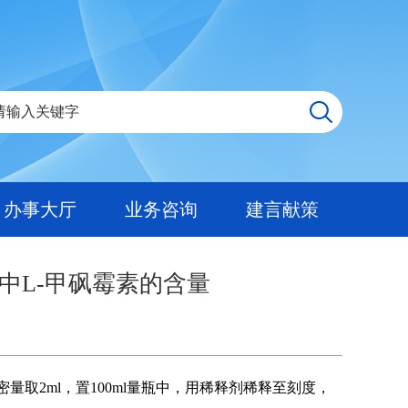
办事大厅
业务咨询
建言献策
中L-甲砜霉素的含量
密量取2ml，置100ml量瓶中，用稀释剂稀释至刻度，