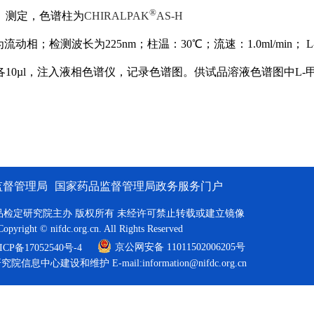
®
2）测定，色谱柱为
CHIRALPAK
AS-H
）为流动相；检测波长为225nm；柱温：30℃；流速：1.0ml/min
10µl，注入液相色谱仪，记录色谱图。供试品溶液色谱图中L-
监督管理局
国家药品监督管理局政务服务门户
品检定研究院主办 版权所有 未经许可禁止转载或建立镜像
Copyright © nifdc.org.cn. All Rights Reserved
京公网安备 11011502006205号
P备17052540号-4
研究院信息中心建设和维护
E-mail:information@nifdc.org.cn