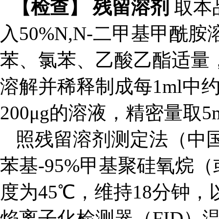
【检查】 残留溶剂
取本
入50%N,N-二甲基甲酰
苯、氯苯、乙酸乙酯适量，
溶解并稀释制成每1ml中约含
200μg的溶液，精密量取
照残留溶剂测定法（中国药
苯基-95%甲基聚硅氧烷
度为45℃，维持18分钟，
焰离子化检测器（FID）温