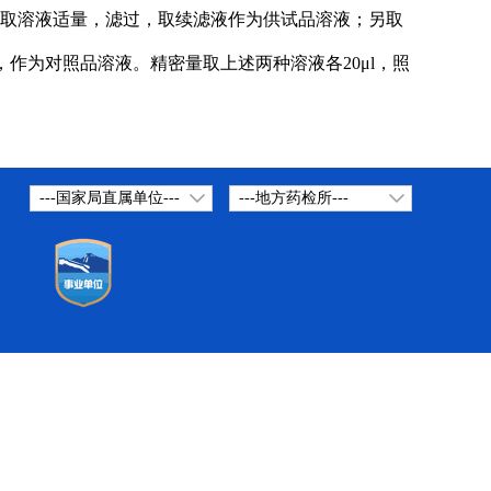
钟时，取溶液适量，滤过，取续滤液作为供试品溶液；另取
，作为对照品溶液。精密量取上述两种溶液各20μl，照
---国家局直属单位---
---地方药检所---