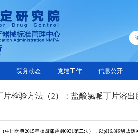
院务动态
党建工作
信息公开
丁片检验方法（2）：盐酸氯哌丁片溶出
国药典2015年版四部通则0931第二法），以pH6.8磷酸盐缓冲