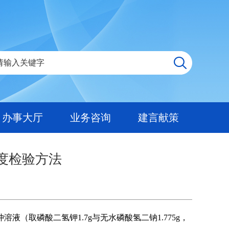
办事大厅
业务咨询
建言献策
度检验方法
溶液（取磷酸二氢钾1.7g与无水磷酸氢二钠1.775g，