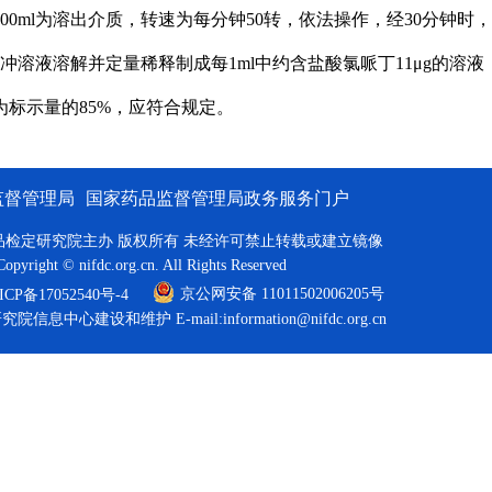
）900ml为溶出介质，转速为每分钟50转，依法操作，经30分
冲溶液溶解并定量稀释制成每1ml中约含盐酸氯哌丁11μg的溶液
标示量的85%，应符合规定。
监督管理局
国家药品监督管理局政务服务门户
品检定研究院主办 版权所有 未经许可禁止转载或建立镜像
Copyright © nifdc.org.cn. All Rights Reserved
京公网安备 11011502006205号
P备17052540号-4
研究院信息中心建设和维护
E-mail:information@nifdc.org.cn