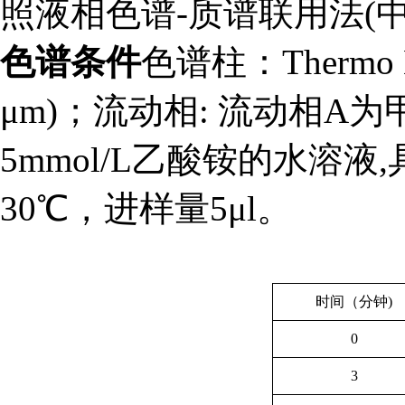
照
液相色谱-质谱联用法(中国
色谱条件
色谱柱：Thermo Hy
μm)；流动相: 流动相A
5mmol/L乙酸铵的水溶液,
30
℃
，进样量5μl。
时间（分钟)
0
3