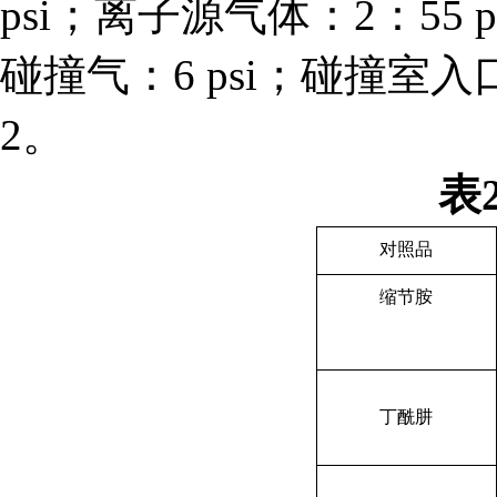
psi；离子源气体：2：55 
碰撞气：6 psi；碰撞室入
2。
表
对照品
缩节胺
丁酰肼