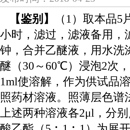
【鉴别】
（1）取本品5
小时，滤过，滤液备用，滤
钟，合并乙醚液，用水洗涤
醚（30～60℃）浸泡2次，
1ml使溶解，作为供试品溶
照药材溶液。照薄层色谱法
上述两种溶液各2μl，分
酸乙酯（5︰1︰1）为展